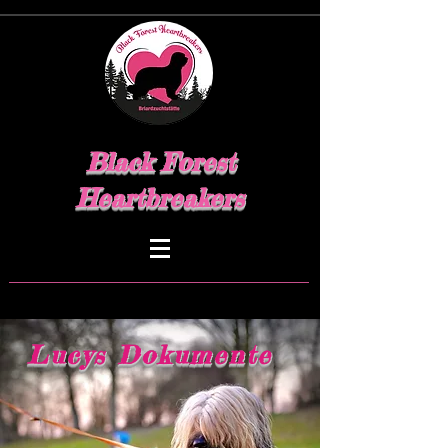
Black Forest
Heartbreakers
Lucys Dokumente