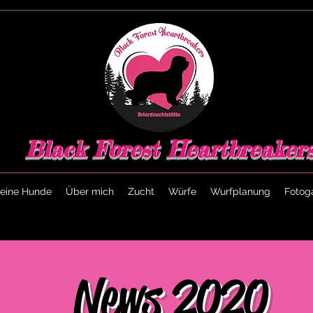
Black Forest Heartbreaker
eine Hunde
Über mich
Zucht
Würfe
Wurfplanung
Fotoga
News 2020